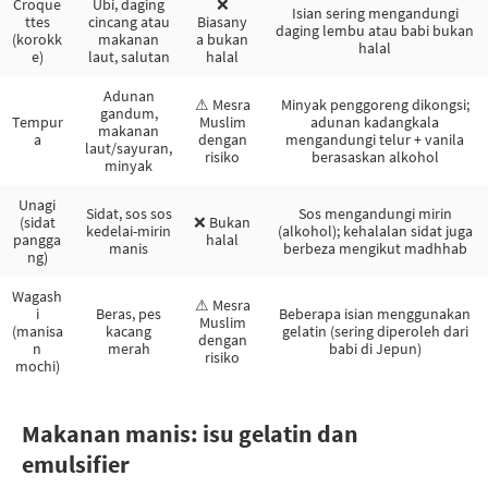
Croque
Ubi, daging
❌
Isian sering mengandungi
ttes
cincang atau
Biasany
daging lembu atau babi bukan
(korokk
makanan
a bukan
halal
e)
laut, salutan
halal
Adunan
⚠ Mesra
Minyak penggoreng dikongsi;
gandum,
Tempur
Muslim
adunan kadangkala
makanan
a
dengan
mengandungi telur + vanila
laut/sayuran,
risiko
berasaskan alkohol
minyak
Unagi
Sidat, sos sos
Sos mengandungi mirin
(sidat
❌ Bukan
kedelai-mirin
(alkohol); kehalalan sidat juga
pangga
halal
manis
berbeza mengikut madhhab
ng)
Wagash
⚠ Mesra
i
Beras, pes
Beberapa isian menggunakan
Muslim
(manisa
kacang
gelatin (sering diperoleh dari
dengan
n
merah
babi di Jepun)
risiko
mochi)
Makanan manis: isu gelatin dan
emulsifier