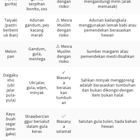
dengan
mengandungi mirin (arak
gurita)
serpihan
risiko
memasak)
bonito, sos
Taiyaki
Adunan
⚠ Mesra
Adunan kadangkala
(pastri
gandum, pes
Muslim
menggunakan lemak babi atau
berbent
kacang
dengan
pemendekan berasaskan
uk ikan)
merah
risiko
hewan
⚠ Mesra
Gandum,
Melon
Muslim
Sumber margarin atau
gula,
pan
dengan
pemendekan mesti disahkan
mentega
risiko
✓
Daigaku
Biasany
imo
Sahkan minyak menggoreng
Ubi jalar,
a
(ubi
adalah berasaskan tumbuhan
gula, wijen,
berasas
jalar
dan bukan dikongsi dengan
minyak
kan
pula-
item bukan halal
tumbuh
pula)
an
Kayu
Strawberi/an
✅
buah
ggur bersalut
Biasany
Salutan gula tulen, tiada bahan
segar
dalam gula
a
hewan
(ame-
keras
selamat
gake)