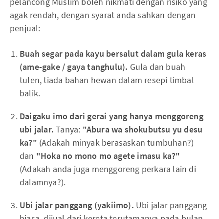
pelancong Muslim boleh nikmati dengan risiko yang
agak rendah, dengan syarat anda sahkan dengan
penjual:
Buah segar pada kayu bersalut dalam gula keras
(ame-gake / gaya tanghulu).
Gula dan buah
tulen, tiada bahan hewan dalam resepi timbal
balik.
Daigaku imo dari gerai yang hanya menggoreng
ubi jalar.
Tanya:
"Abura wa shokubutsu yu desu
ka?"
(Adakah minyak berasaskan tumbuhan?)
dan
"Hoka no mono mo agete imasu ka?"
(Adakah anda juga menggoreng perkara lain di
dalamnya?).
Ubi jalar panggang (yakiimo).
Ubi jalar panggang
biasa, dijual dari kereta terutamanya pada bulan