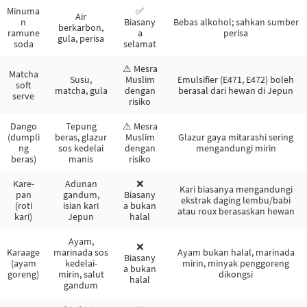
Minuma
✅
Air
n
Biasany
Bebas alkohol; sahkan sumber
berkarbon,
ramune
a
perisa
gula, perisa
soda
selamat
⚠ Mesra
Matcha
Susu,
Muslim
Emulsifier (E471, E472) boleh
soft
matcha, gula
dengan
berasal dari hewan di Jepun
serve
risiko
Dango
Tepung
⚠ Mesra
(dumpli
beras, glazur
Muslim
Glazur gaya mitarashi sering
ng
sos kedelai
dengan
mengandungi mirin
beras)
manis
risiko
Kare-
Adunan
❌
Kari biasanya mengandungi
pan
gandum,
Biasany
ekstrak daging lembu/babi
(roti
isian kari
a bukan
atau roux berasaskan hewan
kari)
Jepun
halal
Ayam,
❌
Karaage
marinada sos
Ayam bukan halal, marinada
Biasany
(ayam
kedelai-
mirin, minyak penggoreng
a bukan
goreng)
mirin, salut
dikongsi
halal
gandum