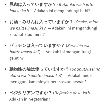
豚肉は入っていますか？
(
Butaniku wa haitte
imasu ka?
) — Adakah ini mengandungi babi?
お酒・みりんは入っていますか？
(
Osake, mirin
wa haitte imasu ka?
) — Adakah ini mengandungi
alkohol atau mirin?
ゼラチンは入っていますか？
(
Zerachin wa
haitte imasu ka?
) — Adakah ini mengandungi
gelatin?
動物性の油は使っていますか？
(
Doubutsusei no
abura wa tsukatte imasu ka?
) — Adakah anda
menggunakan minyak berasaskan hewan?
ベジタリアンですか？
(
Bejitarian desu ka?
) —
Adakah ini vegetarian?