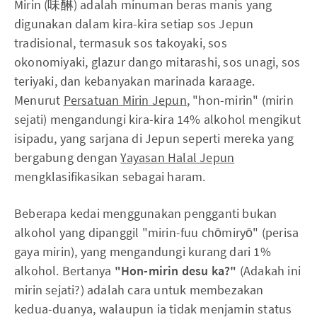
Mirin (味醂) adalah minuman beras manis yang
digunakan dalam kira-kira setiap sos Jepun
tradisional, termasuk sos takoyaki, sos
okonomiyaki, glazur dango mitarashi, sos unagi, sos
teriyaki, dan kebanyakan marinada karaage.
Menurut
Persatuan Mirin Jepun
, "hon-mirin" (mirin
sejati) mengandungi kira-kira 14% alkohol mengikut
isipadu, yang sarjana di Jepun seperti mereka yang
bergabung dengan
Yayasan Halal Jepun
mengklasifikasikan sebagai haram.
Beberapa kedai menggunakan pengganti bukan
alkohol yang dipanggil "mirin-fuu chōmiryō" (perisa
gaya mirin), yang mengandungi kurang dari 1%
alkohol. Bertanya
"Hon-mirin desu ka?"
(Adakah ini
mirin sejati?) adalah cara untuk membezakan
kedua-duanya, walaupun ia tidak menjamin status