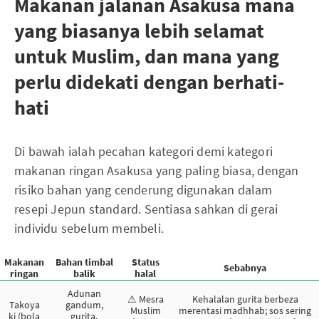
Makanan jalanan Asakusa mana
yang biasanya lebih selamat
untuk Muslim, dan mana yang
perlu didekati dengan berhati-
hati
Di bawah ialah pecahan kategori demi kategori
makanan ringan Asakusa yang paling biasa, dengan
risiko bahan yang cenderung digunakan dalam
resepi Jepun standard. Sentiasa sahkan di gerai
individu sebelum membeli.
Makanan
Bahan timbal
Status
Sebabnya
ringan
balik
halal
Adunan
⚠ Mesra
Kehalalan gurita berbeza
Takoya
gandum,
Muslim
merentasi madhhab; sos sering
ki (bola
gurita,