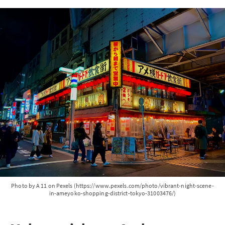
Photo by A 11 on Pexels (https://www.pexels.com/photo/vibrant-night-scene-
in-ameyoko-shopping-district-tokyo-31003476/)