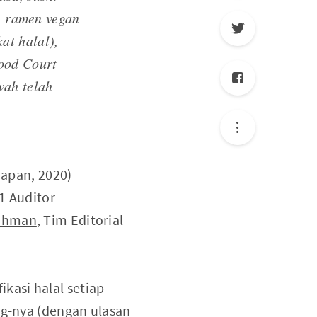
n, ramen vegan
at halal),
ood Court
wah telah
Japan, 2020)
11 Auditor
Rahman
, Tim Editorial
ikasi halal setiap
og-nya (dengan ulasan