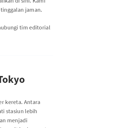
likan di sini. Kami
etinggalan jaman.
ubungi tim editorial
 Tokyo
r kereta. Antara
i stasiun lebih
nan menjadi