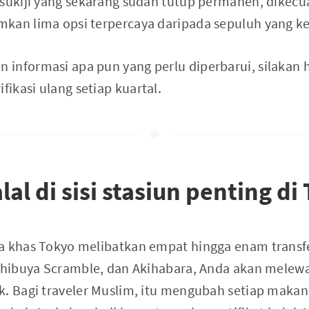
sukiji yang sekarang sudah tutup permanen, dikecua
kan lima opsi terpercaya daripada sepuluh yang k
informasi apa pun yang perlu diperbarui, silakan h
ikasi ulang setiap kuartal.
al di sisi stasiun penting di
a khas Tokyo melibatkan empat hingga enam transfe
 Shibuya Scramble, dan Akihabara, Anda akan melewat
k. Bagi traveler Muslim, itu mengubah setiap maka