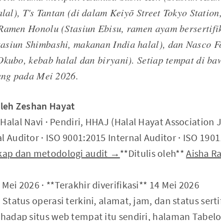
alal), T's Tantan (di dalam Keiyō Street Tokyo Statio
Ramen Honolu (Stasiun Ebisu, ramen ayam bersertifik
asiun Shimbashi, makanan India halal), dan Nasco F
Okubo, kebab halal dan biryani). Setiap tempat di ba
lang pada Mei 2026.
 oleh Zeshan Hayat
Halal Navi · Pendiri, HHAJ (Halal Hayat Association 
l Auditor · ISO 9001:2015 Internal Auditor · ISO 190
gkap dan metodologi audit →
**Ditulis oleh**
Aisha 
Mei 2026 · **Terakhir diverifikasi** 14 Mei 2026
 Status operasi terkini, alamat, jam, dan status sertif
erhadap situs web tempat itu sendiri, halaman Tabel