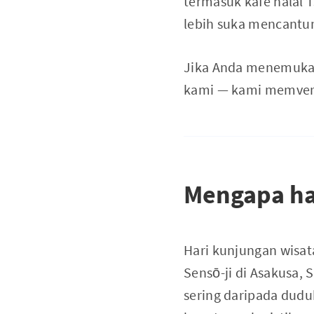
termasuk kafe halal T
lebih suka mencantum
Jika Anda menemukan 
kami — kami memverif
Mengapa hal
Hari kunjungan wisat
Sensō-ji di Asakusa,
sering daripada dudu