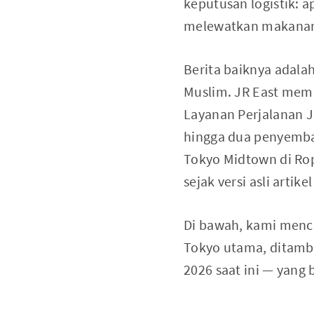
keputusan logistik: a
melewatkan makana
Berita baiknya adala
Muslim. JR East mem
Layanan Perjalanan JR
hingga dua penyemba
Tokyo Midtown di Ro
sejak versi asli artike
Di bawah, kami menca
Tokyo utama, ditambah
2026 saat ini — yang