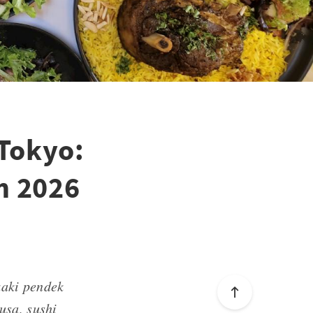
 Tokyo:
n 2026
kaki pendek
usa, sushi