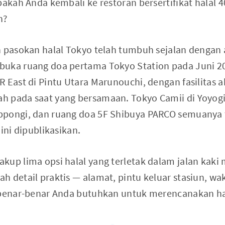
pakah Anda kembali ke restoran bersertifikat halal 
n?
h pasokan halal Tokyo telah tumbuh sejalan denga
buka ruang doa pertama Tokyo Station pada Juni 20
 East di Pintu Utara Marunouchi, dengan fasilitas ab
h pada saat yang bersamaan. Tokyo Camii di Yoyogi
ppongi, dan ruang doa 5F Shibuya PARCO semuanya
l ini dipublikasikan.
kup lima opsi halal yang terletak dalam jalan kaki 
 detail praktis — alamat, pintu keluar stasiun, wa
 benar-benar Anda butuhkan untuk merencanakan ha