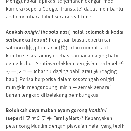
Menggunakan aplikasi terjemahan dengan mod
kamera (seperti Google Translate) dapat membantu
anda membaca label secara real-time.
Adakah
onigiri
(bebola nasi) halal-selamat di kedai
serbaneka Jepun?
Pengisian biasa seperti ikan
salmon (鮭), plum acar (梅), atau rumput laut
kombu secara amnya bebas daripada daging babi
dan alkohol. Sentiasa elakkan pengisian berlabel チ
ャーシュー (chashu daging babi) atau 豚 (daging
babi). Perisa berperisa dalam sesetengah onigiri
mungkin mengandungi mirin — semak senarai
bahan lengkap di belakang pembungkus.
Bolehkah saya makan ayam goreng
konbini
(seperti ファミチキ FamilyMart)?
Kebanyakan
pelancong Muslim dengan piawaian halal yang lebih