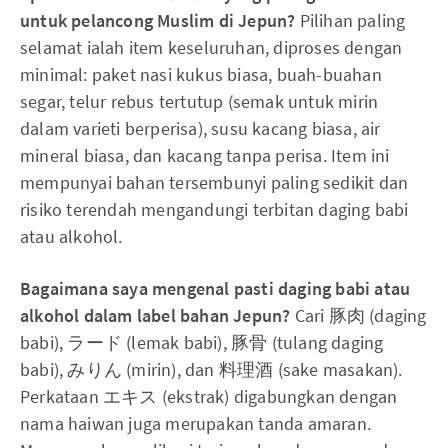
untuk pelancong Muslim di Jepun?
Pilihan paling
selamat ialah item keseluruhan, diproses dengan
minimal: paket nasi kukus biasa, buah-buahan
segar, telur rebus tertutup (semak untuk mirin
dalam varieti berperisa), susu kacang biasa, air
mineral biasa, dan kacang tanpa perisa. Item ini
mempunyai bahan tersembunyi paling sedikit dan
risiko terendah mengandungi terbitan daging babi
atau alkohol.
Bagaimana saya mengenal pasti daging babi atau
alkohol dalam label bahan Jepun?
Cari 豚肉 (daging
babi), ラード (lemak babi), 豚骨 (tulang daging
babi), みりん (mirin), dan 料理酒 (sake masakan).
Perkataan エキス (ekstrak) digabungkan dengan
nama haiwan juga merupakan tanda amaran.