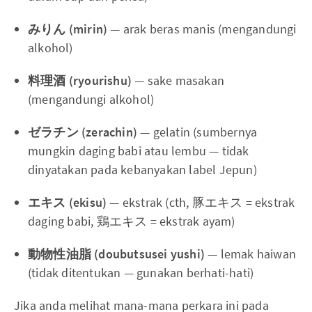
みりん (mirin)
— arak beras manis (mengandungi
alkohol)
料理酒 (ryourishu)
— sake masakan
(mengandungi alkohol)
ゼラチン (zerachin)
— gelatin (sumbernya
mungkin daging babi atau lembu — tidak
dinyatakan pada kebanyakan label Jepun)
エキス (ekisu)
— ekstrak (cth, 豚エキス = ekstrak
daging babi, 鶏エキス = ekstrak ayam)
動物性油脂 (doubutsusei yushi)
— lemak haiwan
(tidak ditentukan — gunakan berhati-hati)
Jika anda melihat mana-mana perkara ini pada