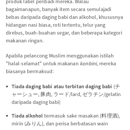
produk label peribadi mereka. Walau
bagaimanapun, banyak item secara semulajadi
bebas daripada daging babi dan alkohol, khususnya
hidangan nasi biasa, roti tertentu, telur yang
direbus, buah-buahan segar, dan beberapa kategori
makanan ringan.
Apabila pelancong Muslim menggunakan istilah
"halal-selamat" untuk makanan
konbini
, mereka
biasanya bermaksud:
Tiada daging babi atau terbitan daging babi
(チ
ャーシュー, 豚肉, ラード/lard, ゼラチン/gelatin
daripada daging babi)
Tiada alkohol
termasuk sake masakan (料理酒),
mirin (みりん), dan perisa berbatasan wain