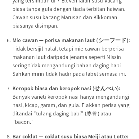
yang tersimpan di 7-Eleven ialah susu kacang
biasa tanpa gula dengan tiada terbitan haiwan.
Cawan susu kacang Marusan dan Kikkoman
biasanya disimpan.
Mie cawan — perisa makanan laut (シーフード):
Tidak bersijil halal, tetapi mie cawan berperisa
makanan laut daripada jenama seperti Nissin
sering tidak mengandungi bahan daging babi.
Sahkan mirin tidak hadir pada label semasa ini.
Keropok biasa dan keropok nasi (せんべい):
Banyak varieti keropok nasi hanya mengandungi
nasi, kicap, garam, dan gula. Elakkan perisa yang
ditandai "tulang daging babi" (豚骨) atau
"bacon."
Bar coklat — coklat susu biasa Meiji atau Lotte: