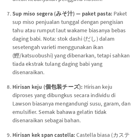
Sup miso segera (みそ汁) — paket pasta:
Paket
sup miso penjualan tunggal dengan pengisian
tahu atau rumput laut wakame biasanya bebas
daging babi. Nota: stok dashi (だし) dalam
sesetengah varieti menggunakan ikan
(鰹/katsuobushi) yang dibenarkan, tetapi sahkan
tiada ekstrak tulang daging babi yang
disenaraikan.
Hirisan keju (個包装チーズ):
Hirisan keju
diproses yang dibungkus secara individu di
Lawson biasanya mengandungi susu, garam, dan
emulsifier. Semak bahawa gelatin tidak
disenaraikan sebagai bahan.
Hirisan kek span castella:
Castella biasa (カステ