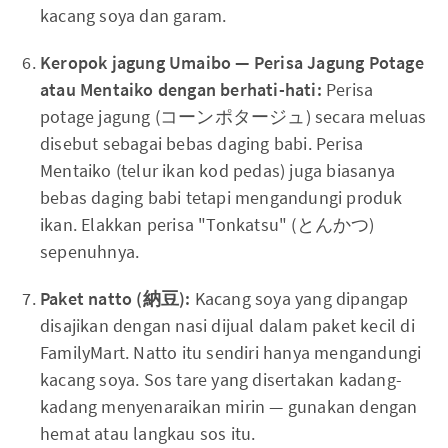
kacang soya dan garam.
Keropok jagung Umaibo — Perisa Jagung Potage
atau Mentaiko dengan berhati-hati:
Perisa
potage jagung (コーンポタージュ) secara meluas
disebut sebagai bebas daging babi. Perisa
Mentaiko (telur ikan kod pedas) juga biasanya
bebas daging babi tetapi mengandungi produk
ikan. Elakkan perisa "Tonkatsu" (とんかつ)
sepenuhnya.
Paket natto (納豆):
Kacang soya yang dipangap
disajikan dengan nasi dijual dalam paket kecil di
FamilyMart. Natto itu sendiri hanya mengandungi
kacang soya. Sos tare yang disertakan kadang-
kadang menyenaraikan mirin — gunakan dengan
hemat atau langkau sos itu.