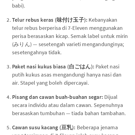
babi).
Telur rebus keras (味付け玉子):
Kebanyakan
telur rebus berperisa di 7-Eleven menggunakan
perisa berasaskan kicap. Semak label untuk mirin
(みりん) — sesetengah varieti mengandunginya;
sesetengahnya tidak.
Paket nasi kukus biasa (白ごはん):
Paket nasi
putih kukus asas mengandungi hanya nasi dan
air. Stapel yang boleh dipercayai.
Pisang dan cawan buah-buahan segar:
Dijual
secara individu atau dalam cawan. Sepenuhnya
berasaskan tumbuhan — tiada bahan tambahan.
Cawan susu kacang (豆乳):
Beberapa jenama