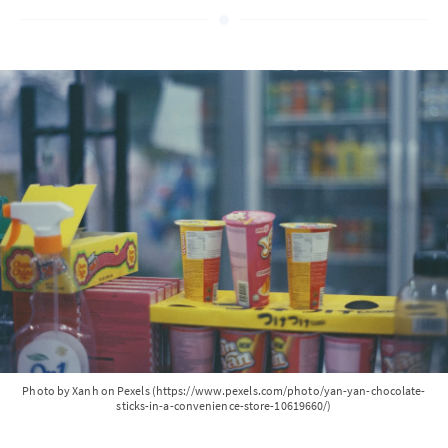
Photo by Xanh on Pexels (https://www.pexels.com/photo/yan-yan-chocolate-
sticks-in-a-convenience-store-10619660/)