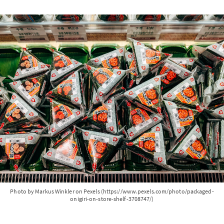
Photo by Markus Winkler on Pexels (https://www.pexels.com/photo/packaged-
onigiri-on-store-shelf-3708747/)