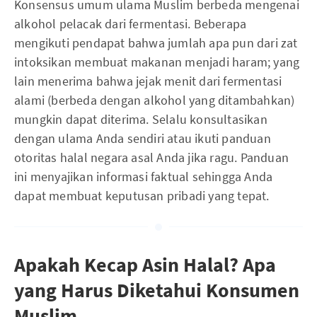
Konsensus umum ulama Muslim berbeda mengenai
alkohol pelacak dari fermentasi. Beberapa
mengikuti pendapat bahwa jumlah apa pun dari zat
intoksikan membuat makanan menjadi haram; yang
lain menerima bahwa jejak menit dari fermentasi
alami (berbeda dengan alkohol yang ditambahkan)
mungkin dapat diterima. Selalu konsultasikan
dengan ulama Anda sendiri atau ikuti panduan
otoritas halal negara asal Anda jika ragu. Panduan
ini menyajikan informasi faktual sehingga Anda
dapat membuat keputusan pribadi yang tepat.
Apakah Kecap Asin Halal? Apa
yang Harus Diketahui Konsumen
Muslim