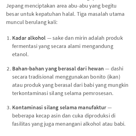
Jepang menciptakan area abu-abu yang begitu
besar untuk kepatuhan halal. Tiga masalah utama
muncul berulang kali:
Kadar alkohol
— sake dan mirin adalah produk
fermentasi yang secara alami mengandung
etanol.
Bahan-bahan yang berasal dari hewan
— dashi
secara tradisional menggunakan bonito (ikan)
atau produk yang berasal dari babi yang mungkin
terkontaminasi silang selama pemrosesan.
Kontaminasi silang selama manufaktur
—
beberapa kecap asin dan cuka diproduksi di
fasilitas yang juga menangani alkohol atau babi.