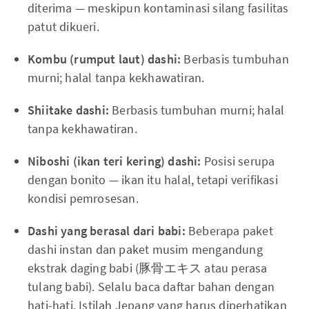
diterima — meskipun kontaminasi silang fasilitas
patut dikueri.
Kombu (rumput laut) dashi:
Berbasis tumbuhan
murni; halal tanpa kekhawatiran.
Shiitake dashi:
Berbasis tumbuhan murni; halal
tanpa kekhawatiran.
Niboshi (ikan teri kering) dashi:
Posisi serupa
dengan bonito — ikan itu halal, tetapi verifikasi
kondisi pemrosesan.
Dashi yang berasal dari babi:
Beberapa paket
dashi instan dan paket musim mengandung
ekstrak daging babi (豚骨エキス atau perasa
tulang babi). Selalu baca daftar bahan dengan
hati-hati. Istilah Jepang yang harus diperhatikan