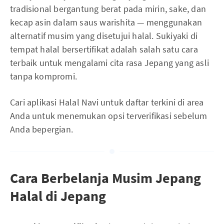
tradisional bergantung berat pada mirin, sake, dan
kecap asin dalam saus warishita — menggunakan
alternatif musim yang disetujui halal. Sukiyaki di
tempat halal bersertifikat adalah salah satu cara
terbaik untuk mengalami cita rasa Jepang yang asli
tanpa kompromi.
Cari aplikasi Halal Navi untuk daftar terkini di area
Anda untuk menemukan opsi terverifikasi sebelum
Anda bepergian.
Cara Berbelanja Musim Jepang
Halal di Jepang