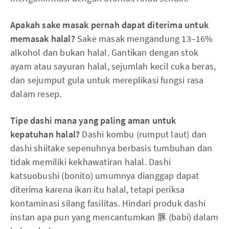
Apakah sake masak pernah dapat diterima untuk
memasak halal?
Sake masak mengandung 13–16%
alkohol dan bukan halal. Gantikan dengan stok
ayam atau sayuran halal, sejumlah kecil cuka beras,
dan sejumput gula untuk mereplikasi fungsi rasa
dalam resep.
Tipe dashi mana yang paling aman untuk
kepatuhan halal?
Dashi kombu (rumput laut) dan
dashi shiitake sepenuhnya berbasis tumbuhan dan
tidak memiliki kekhawatiran halal. Dashi
katsuobushi (bonito) umumnya dianggap dapat
diterima karena ikan itu halal, tetapi periksa
kontaminasi silang fasilitas. Hindari produk dashi
instan apa pun yang mencantumkan 豚 (babi) dalam