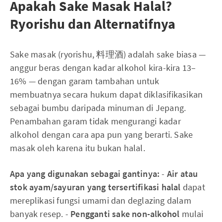
Apakah Sake Masak Halal?
Ryorishu dan Alternatifnya
Sake masak (ryorishu, 料理酒) adalah sake biasa —
anggur beras dengan kadar alkohol kira-kira 13–
16% — dengan garam tambahan untuk
membuatnya secara hukum dapat diklasifikasikan
sebagai bumbu daripada minuman di Jepang.
Penambahan garam tidak mengurangi kadar
alkohol dengan cara apa pun yang berarti. Sake
masak oleh karena itu bukan halal.
Apa yang digunakan sebagai gantinya:
-
Air atau
stok ayam/sayuran yang tersertifikasi halal
dapat
mereplikasi fungsi umami dan deglazing dalam
banyak resep. -
Pengganti sake non-alkohol
mulai