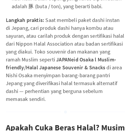
adalah 豚 (buta / ton), yang berarti babi.
Langkah praktis:
Saat membeli paket dashi instan
di Jepang, cari produk dashi hanya kombu atau
sayuran, atau carilah produk dengan sertifikasi halal
dari Nippon Halal Association atau badan sertifikasi
yang diakui. Toko souvenir dan makanan yang
ramah Muslim seperti
JAPANeid Osaka l Muslim-
friendly/Halal Japanese Souvenir & Snacks
di area
Nishi Osaka menyimpan barang-barang pantri
Jepang yang diverifikasi halal termasuk alternatif
dashi — perhentian yang berguna sebelum
memasak sendiri.
Apakah Cuka Beras Halal? Musim