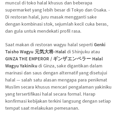
muncul di toko halal khusus dan beberapa
supermarket yang lebih besar di Tokyo dan Osaka. -
Di restoran halal, juru masak mengganti sake
dengan kombinasi stok, sejumlah kecil cuka beras,
dan gula untuk mendekati profil rasa.
Saat makan di restoran wagyu halal seperti
Genki
Taisho Wagyu 元気大将-Halal
di Shinjuku atau
GINZA THE EMPEROR / ギンザエンペラー Halal
Wagyu Yakiniku
di Ginza, sake digantikan dalam
marinasi dan saus dengan alternatif yang disetujui
halal — salah satu alasan mengapa para penikmat
Muslim secara khusus mencari pengalaman yakiniku
yang tersertifikasi halal secara formal. Harap
konfirmasi kebijakan terkini langsung dengan setiap
tempat saat melakukan pemesanan.