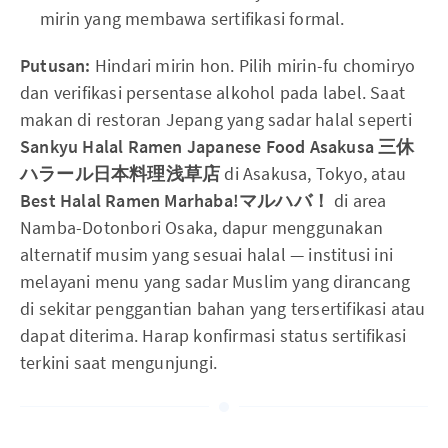
mirin yang membawa sertifikasi formal.
Putusan:
Hindari mirin hon. Pilih mirin-fu chomiryo
dan verifikasi persentase alkohol pada label. Saat
makan di restoran Jepang yang sadar halal seperti
Sankyu Halal Ramen Japanese Food Asakusa 三休
ハラール日本料理浅草店
di Asakusa, Tokyo, atau
Best Halal Ramen Marhaba!マルハバ！
di area
Namba-Dotonbori Osaka, dapur menggunakan
alternatif musim yang sesuai halal — institusi ini
melayani menu yang sadar Muslim yang dirancang
di sekitar penggantian bahan yang tersertifikasi atau
dapat diterima. Harap konfirmasi status sertifikasi
terkini saat mengunjungi.