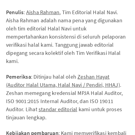
Penulis
:
Aisha Rahman
, Tim Editorial Halal Navi.
Aisha Rahman adalah nama pena yang digunakan
oleh tim editorial Halal Navi untuk
mempertahankan konsistensi di seluruh pelaporan
verifikasi halal kami. Tanggung jawab editorial
dipegang secara kolektif oleh Tim Verifikasi Halal
kami.
Pemeriksa
: Ditinjau halal oleh
Zeshan Hayat
(Auditor Halal Utama, Halal Navi / Pendiri, HHAJ)
.
Zeshan memegang kredensial MPJA Halal Auditor,
ISO 9001:2015 Internal Auditor, dan ISO 19011
Auditor. Lihat
standar editorial
kami untuk proses
tinjauan lengkap.
Kebijakan pembaruan
: Kami memverifikasi kembali