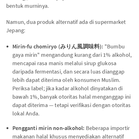
bentuk murninya.
Namun, dua produk alternatif ada di supermarket
Jepang:
Mirin-fu chomiryo (みりん風調味料):
"Bumbu
gaya mirin" mengandung kurang dari 1% alkohol,
mencapai rasa manis melalui sirup glukosa
daripada fermentasi, dan secara luas dianggap
lebih dapat diterima oleh konsumen Muslim.
Periksa label; jika kadar alkohol dinyatakan di
bawah 1%, banyak otoritas halal menganggap ini
dapat diterima — tetapi verifikasi dengan otoritas
lokal Anda.
Pengganti mirin non-alkohol:
Beberapa importir
makanan halal khusus menyediakan alternatif