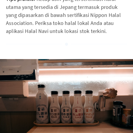
utama yang tersedia di Jepang termasuk produk
yang dipasarkan di bawah sertifikasi Nippon Halal
Association. Periksa toko halal lokal Anda atau
aplikasi Halal Navi untuk lokasi stok terkini.