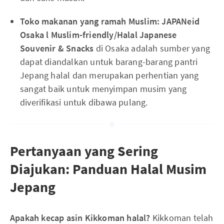
Toko makanan yang ramah Muslim:
JAPANeid
Osaka l Muslim-friendly/Halal Japanese
Souvenir & Snacks
di Osaka adalah sumber yang
dapat diandalkan untuk barang-barang pantri
Jepang halal dan merupakan perhentian yang
sangat baik untuk menyimpan musim yang
diverifikasi untuk dibawa pulang.
Pertanyaan yang Sering
Diajukan: Panduan Halal Musim
Jepang
Apakah kecap asin Kikkoman halal?
Kikkoman telah