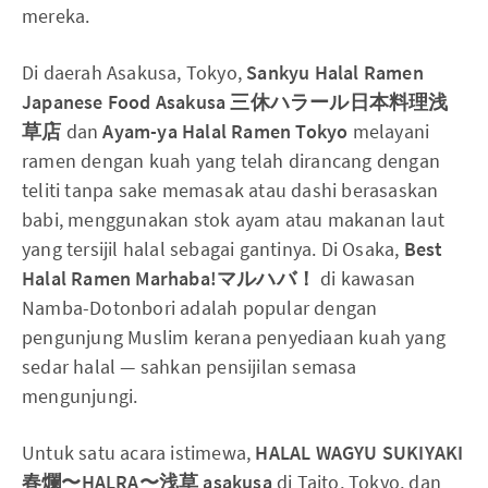
mereka.
Di daerah Asakusa, Tokyo,
Sankyu Halal Ramen
Japanese Food Asakusa 三休ハラール日本料理浅
草店
dan
Ayam-ya Halal Ramen Tokyo
melayani
ramen dengan kuah yang telah dirancang dengan
teliti tanpa sake memasak atau dashi berasaskan
babi, menggunakan stok ayam atau makanan laut
yang tersijil halal sebagai gantinya. Di Osaka,
Best
Halal Ramen Marhaba!マルハバ！
di kawasan
Namba-Dotonbori adalah popular dengan
pengunjung Muslim kerana penyediaan kuah yang
sedar halal — sahkan pensijilan semasa
mengunjungi.
Untuk satu acara istimewa,
HALAL WAGYU SUKIYAKI
春爛〜HALRA〜浅草 asakusa
di Taito, Tokyo, dan