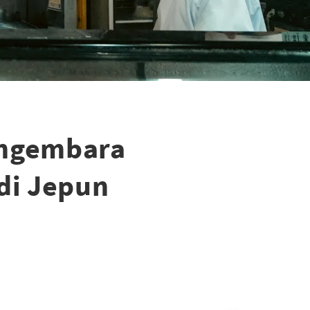
engembara
di Jepun