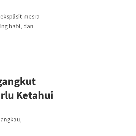
eksplisit mesra
ing babi, dan
ngangkut
rlu Ketahui
rjangkau,