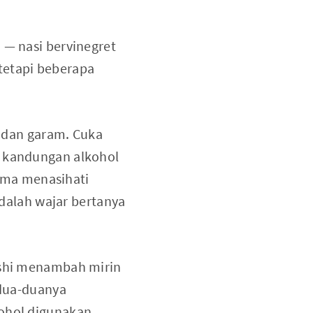
 — nasi bervinegret
tetapi beberapa
, dan garam. Cuka
a kandungan alkohol
ama menasihati
adalah wajar bertanya
ushi menambah mirin
edua-duanya
kohol digunakan