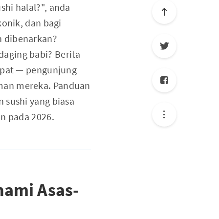
hi halal?", anda
konik, dan bagi
n dibenarkan?
aging babi? Berita
tepat — pengunjung
iman mereka. Panduan
 sushi yang biasa
un pada 2026.
hami Asas-