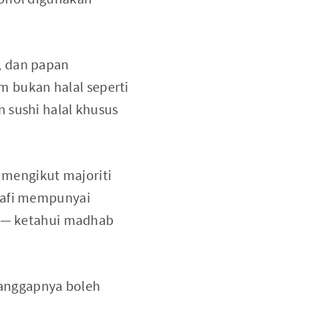
u, dan papan
 bukan halal seperti
 sushi halal khusus
 mengikut majoriti
anafi mempunyai
g — ketahui madhab
anggapnya boleh