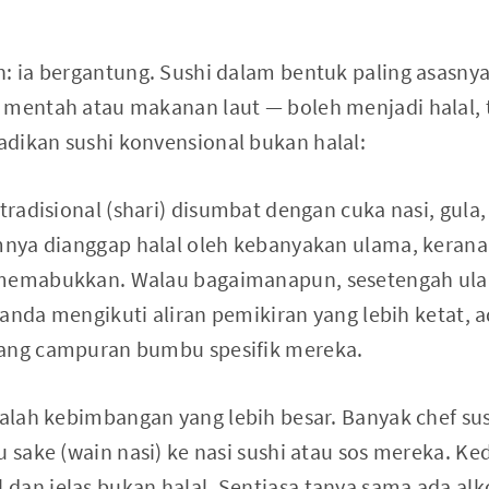
h: ia bergantung. Sushi dalam bentuk paling asasnya
 mentah atau makanan laut — boleh menjadi halal, 
dikan sushi konvensional bukan halal:
 tradisional (shari) disumbat dengan cuka nasi, gula
amnya dianggap halal oleh kebanyakan ulama, keran
 memabukkan. Walau bagaimanapun, sesetengah ul
ka anda mengikuti aliran pemikiran yang lebih ketat, 
tang campuran bumbu spesifik mereka.
dalah kebimbangan yang lebih besar. Banyak chef s
u sake (wain nasi) ke nasi sushi atau sos mereka. K
dan jelas bukan halal. Sentiasa tanya sama ada al