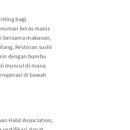
enting bagi
minuman beras manis
ke bersama makanan,
lang. Restoran sushi
irin dengan bumbu
abi muncul di mana
eroperasi di bawah
an Halal Association,
sertifikasi dapat