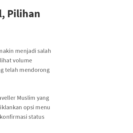
, Pilihan
emakin menjadi salah
elihat volume
ang telah mendorong
raveller Muslim yang
giklankan opsi menu
konfirmasi status