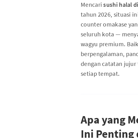
Mencari
sushi halal d
tahun 2026, situasi i
counter omakase yang
seluruh kota — menyaj
wagyu premium. Baik 
berpengalaman, pand
dengan catatan jujur t
setiap tempat.
Apa yang M
Ini Penting