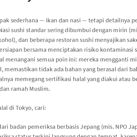
pak sederhana — ikan dan nasi — tetapi detailnya p
asi sushi standar sering dibumbui dengan mirin (
ohol), dan beberapa restoran sushi menyajikan sa
siapan bersama menciptakan risiko kontaminasi si
lal menangani semua poin ini: mereka mengganti m
al, memastikan tidak ada bahan yang berasal dari b
alnya memegang sertifikasi halal yang diakui atau b
 dan ramah Muslim.
lal di Tokyo, cari:
ari badan pemeriksa berbasis Jepang (mis. NPO Jap
iksa status terkini langsung dengan tempat, karena 