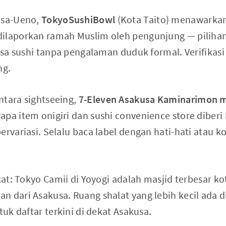
usa-Ueno,
TokyoSushiBowl
(Kota Taito) menawarka
ilaporkan ramah Muslim oleh pengunjung — pilihan 
rasa sushi tanpa pengalaman duduk formal. Verifikasi
ng.
ntara sightseeing,
7-Eleven Asakusa Kaminarimon 
pa item onigiri dan sushi convenience store diberi 
ervariasi. Selalu baca label dengan hati-hati atau 
ekat: Tokyo Camii di Yoyogi adalah masjid terbesar k
 dari Asakusa. Ruang shalat yang lebih kecil ada d
tuk daftar terkini di dekat Asakusa.