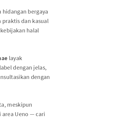
n hidangan bergaya
praktis dan kasual
 kebijakan halal
mae
layak
label dengan jelas,
konsultasikan dengan
ota, meskipun
i area Ueno — cari