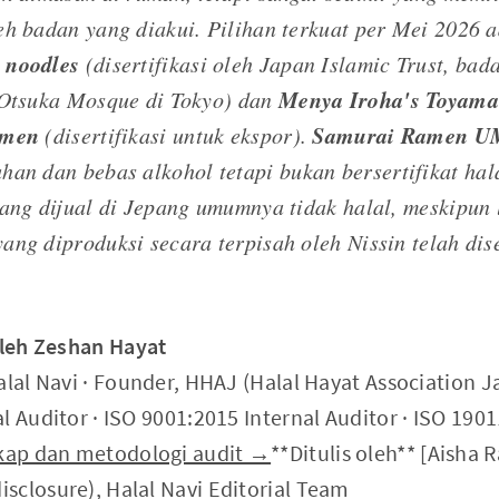
eh badan yang diakui. Pilihan terkuat per Mei 2026 
 noodles
(disertifikasi oleh Japan Islamic Trust, bad
Menya Iroha's Toyama
 Otsuka Mosque di Tokyo) dan
amen
Samurai Ramen 
(disertifikasi untuk ekspor).
han dan bebas alkohol tetapi
bukan
bersertifikat ha
yang dijual di Jepang umumnya tidak halal, meskipun 
ang diproduksi secara terpisah oleh Nissin telah dise
oleh Zeshan Hayat
alal Navi · Founder, HHAJ (Halal Hayat Association J
l Auditor · ISO 9001:2015 Internal Auditor · ISO 190
gkap dan metodologi audit →
**Ditulis oleh** [Aisha
sclosure), Halal Navi Editorial Team