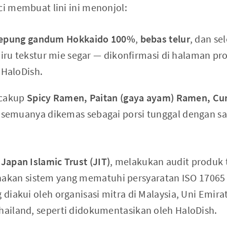
ci membuat lini ini menonjol:
epung gandum Hokkaido 100%
,
bebas telur
, dan se
iru tekstur mie segar — dikonfirmasi di halaman p
HaloDish.
ncakup
Spicy Ramen, Paitan (gaya ayam) Ramen, Cu
, semuanya dikemas sebagai porsi tunggal dengan sa
,
Japan Islamic Trust (JIT)
, melakukan audit produk t
kan sistem yang mematuhi persyaratan ISO 17065 
g diakui oleh organisasi mitra di Malaysia, Uni Emira
Thailand, seperti didokumentasikan oleh HaloDish.