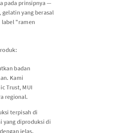
ja pada prinsipnya —
 gelatin yang berasal
i label "ramen
produk:
utkan badan
san. Kami
ic Trust, MUI
a regional.
ksi terpisah di
ni yang diproduksi di
dengan jelas.