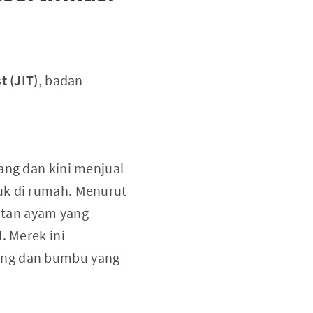
t (JIT)
, badan
ang dan kini menjual
uk di rumah. Menurut
itan ayam yang
. Merek ini
ging dan bumbu yang