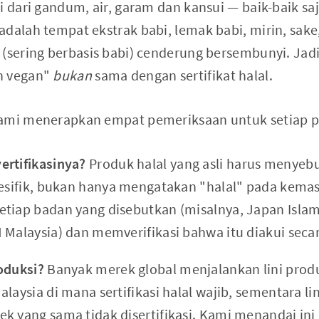
i dari gandum, air, garam dan kansui — baik-baik sa
dalah tempat ekstrak babi, lemak babi, mirin, sake,
 (sering berbasis babi) cenderung bersembunyi. Jad
n vegan"
bukan
sama dengan sertifikat halal.
kami menerapkan empat pemeriksaan untuk setiap 
ertifikasinya?
Produk halal yang asli harus menyeb
pesifik, bukan hanya mengatakan "halal" pada kema
tiap badan yang disebutkan (misalnya, Japan Islam
 Malaysia) dan memverifikasi bahwa itu diakui secar
oduksi?
Banyak merek global menjalankan lini produ
laysia di mana sertifikasi halal wajib, sementara li
k yang sama tidak disertifikasi. Kami menandai ini 