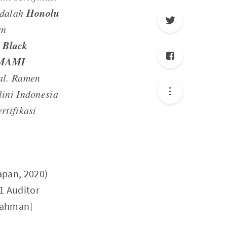
Honolu
adalah
an
 Black
UMAMI
lal. Ramen
lini Indonesia
rtifikasi
apan, 2020)
11 Auditor
 Rahman]