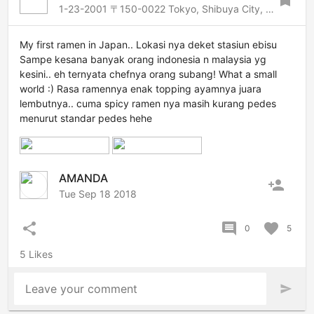
bookmark
1-23-2001 〒150-0022 Tokyo, Shibuya City, Ebisuminami, 1 Chome−23−1 Abc亜米利加橋 1F, 1F America Bldg., Shibuya-Harajuku, Tokyo, 150-0022 Japan
My first ramen in Japan.. Lokasi nya deket stasiun ebisu
Sampe kesana banyak orang indonesia n malaysia yg
kesini.. eh ternyata chefnya orang subang! What a small
world :) Rasa ramennya enak topping ayamnya juara
lembutnya.. cuma spicy ramen nya masih kurang pedes
menurut standar pedes hehe
AMANDA
person_add
Tue Sep 18 2018
share
comment
favorite
0
5
5 Likes
Leave your comment
send