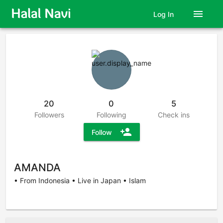
menu
Log In
20
0
5
Followers
Following
Check ins
person_add
Follow
AMANDA
• From Indonesia • Live in Japan • Islam