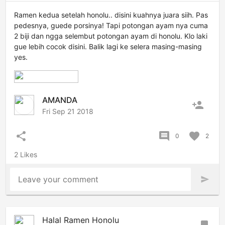
Ramen kedua setelah honolu.. disini kuahnya juara siih. Pas
pedesnya, guede porsinya! Tapi potongan ayam nya cuma
2 biji dan ngga selembut potongan ayam di honolu. Klo laki
gue lebih cocok disini. Balik lagi ke selera masing-masing
yes.
AMANDA
person_add
Fri Sep 21 2018
share
comment
favorite
0
2
2 Likes
Leave your comment
send
Halal Ramen Honolu