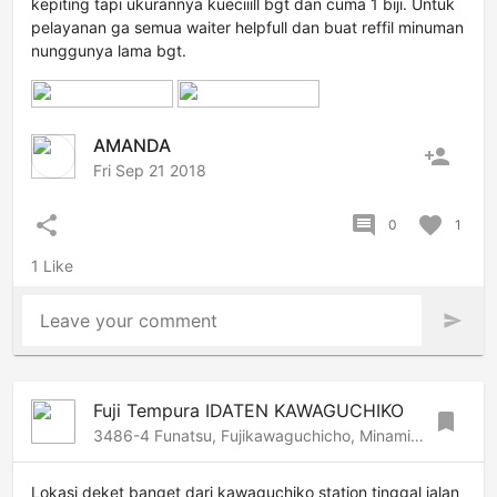
kepiting tapi ukurannya kueciiill bgt dan cuma 1 biji. Untuk
pelayanan ga semua waiter helpfull dan buat reffil minuman
nunggunya lama bgt.
AMANDA
person_add
Fri Sep 21 2018
share
comment
favorite
0
1
1 Like
Leave your comment
send
Fuji Tempura IDATEN KAWAGUCHIKO
bookmark
3486-4 Funatsu, Fujikawaguchicho, Minamitsuru, Mt-Fuji-Hakone, 401-0301 Japan
Lokasi deket banget dari kawaguchiko station tinggal jalan