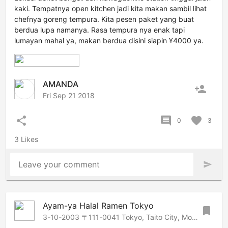
kaki. Tempatnya open kitchen jadi kita makan sambil lihat
chefnya goreng tempura. Kita pesen paket yang buat
berdua lupa namanya. Rasa tempura nya enak tapi
lumayan mahal ya, makan berdua disini siapin ¥4000 ya.
AMANDA
person_add
Fri Sep 21 2018
share
comment
favorite
0
3
3 Likes
Leave your comment
send
Ayam-ya Halal Ramen Tokyo
bookmark
3-10-2003 〒111-0041 Tokyo, Taito City, Motoasakusa, 3 Chome−10−3 シャトー元浅草, 3, Asakusa-Ueno, Tokyo, 111-0041 Japan