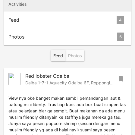
Activities
Feed
4
Photos
6
Feed
Photos
Red lobster Odaiba
bookmark
Daiba 1-7-1 Aquacity Odaiba 6F, Roppongi-Azabu, Tokyo, 135-8707 Japan
View nya oke banget makan sambil pemandangan laut &
patung mini liberty. Trus tiap kursi ada box buat simpen tas
atau belanjaan biar ga sempit. Buat makanan ga ada menu
muslim friendly ditanyain ke staffnya juga mereka ga tau.
Jdnya saya pesen popcorn shrimp (sesuai dengan menu
muslim friendly yg ada di halal navi) suami saya pesen