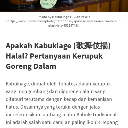
Photo by MacroLingo LLC on Pexels
(https://www.pexels.com/photo/traditional-japanese-senbei-rice-crackers-in-
glass-jars-35213746/)
Apakah Kabukiage (歌舞伎揚)
Halal? Pertanyaan Kerupuk
Goreng Dalam
Kabukiage, dibuat oleh Tohato, adalah kerupuk
yang mengembang dan digoreng dalam yang
ditaburi terutama dengan kecap dan kemanisan
halus. Desainnya yang terukir dengan jelas
mereferensikan lambang teater Kabuki tradisional.
Ini adalah salah satu camilan paling ikonik Jepang